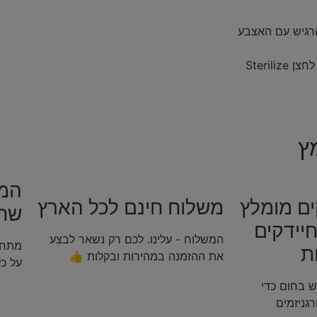
הרגיש עם האצבע
הכניסו אותם לסטריליזטור שהפיה שלהם כלפי מטה – ולחצו על לחצן Sterilize
ץ
המח
ם מומלץ
משלוח חינם לכל הארץ
שת
יידקים
המשלוח - עלינו. לכם רק נשאר לבצע
מתחיי
ת
את ההזמנה במהירות ובקלות 👍
על כ
 בחום כדי
רגניזמים